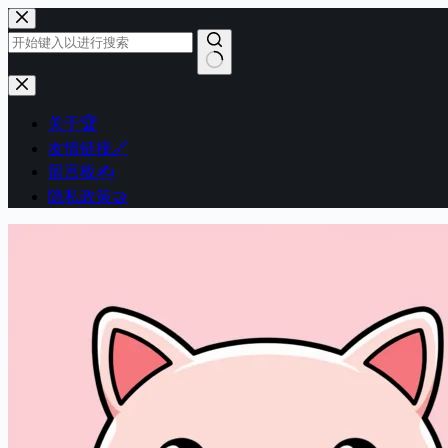
跳
至
内
容
无
结
关于🏆
果
友情链接🔗
留言板✍️
隐私政策🤝