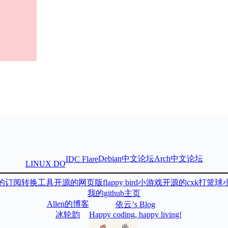
Debian中文论坛
Arch中文论坛
IDC Flare
LINUX DO
的订阅转换工具
开源的网页版flappy bird小游戏
开源的cxk打篮球
我的github主页
Allen的博客
依云’s Blog
冰轮韵
Happy coding, happy living!