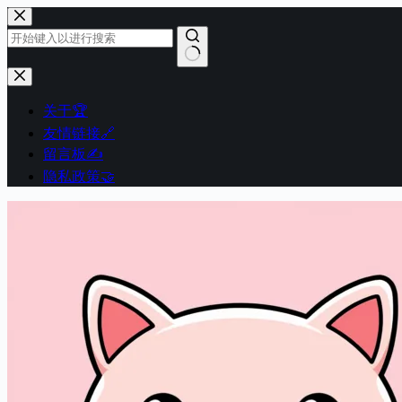
跳
至
内
容
无
结
关于🏆
果
友情链接🔗
留言板✍️
隐私政策🤝