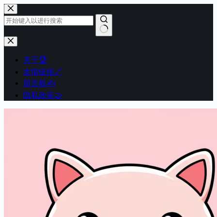
跳
至
内
容
无
结
关于🏆
果
友情链接🔗
留言板✍️
隐私政策🤝