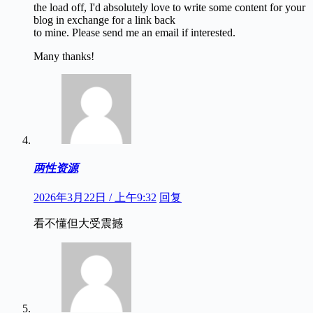
the load off, I'd absolutely love to write some content for your
blog in exchange for a link back
to mine. Please send me an email if interested.
Many thanks!
两性资源
2026年3月22日 / 上午9:32
回复
看不懂但大受震撼