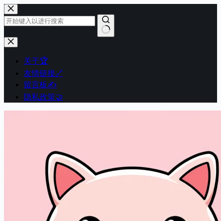
跳
至
内
容
无
结
关于🏆
果
友情链接🔗
留言板✍️
隐私政策🤝