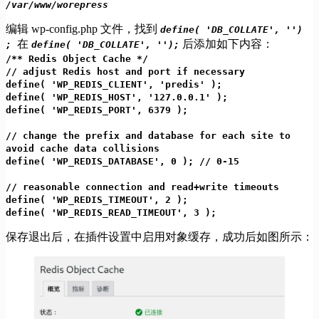
/var/www/worepress
编辑 wp-config.php 文件，找到
define( 'DB_COLLATE', '')
在
后添加如下内容：
;
define( 'DB_COLLATE', '');
/** Redis Object Cache */
// adjust Redis host and port if necessary
define( 'WP_REDIS_CLIENT', 'predis' );
define( 'WP_REDIS_HOST', '127.0.0.1' );
define( 'WP_REDIS_PORT', 6379 );
// change the prefix and database for each site to
avoid cache data collisions
define( 'WP_REDIS_DATABASE', 0 ); // 0-15
// reasonable connection and read+write timeouts
define( 'WP_REDIS_TIMEOUT', 2 );
define( 'WP_REDIS_READ_TIMEOUT', 3 );
保存退出后，在插件设置中启用对象缓存，成功后如图所示：