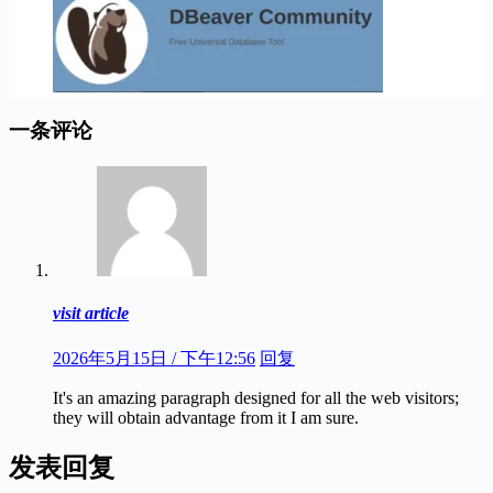
一条评论
visit article
2026年5月15日 / 下午12:56
回复
It's an amazing paragraph designed for all the web visitors;
they will obtain advantage from it I am sure.
发表回复