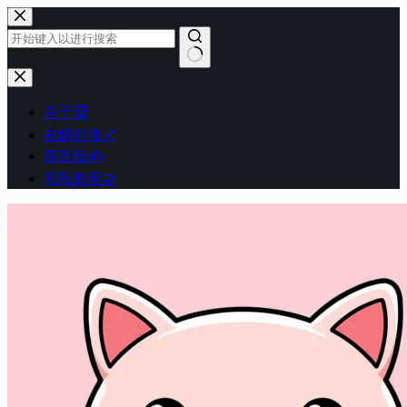
跳
至
内
容
无
结
关于🏆
果
友情链接🔗
留言板✍️
隐私政策🤝