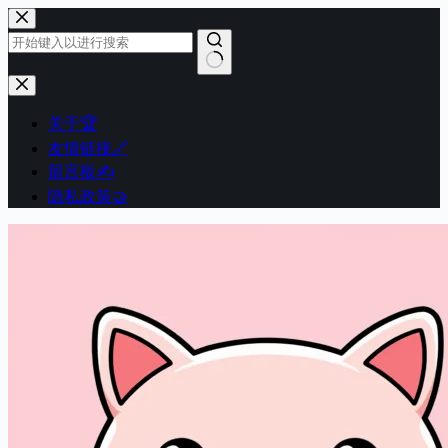
跳
至
内
容
无
结
关于🏆
果
友情链接🔗
留言板✍️
隐私政策🤝