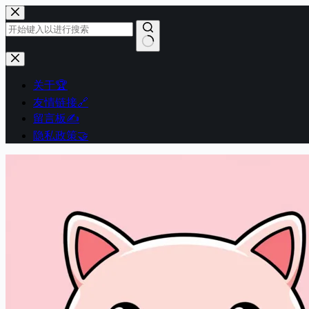
跳
至
内
容
无
结
关于🏆
果
友情链接🔗
留言板✍️
隐私政策🤝