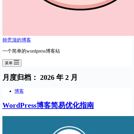
帅秃顶的博客
一个简单的wordpress博客站
菜单
月度归档：
2026 年 2 月
博客
WordPress博客简易优化指南