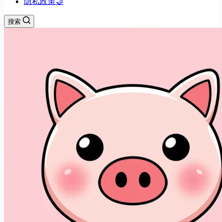
隐私政策🤝
搜索