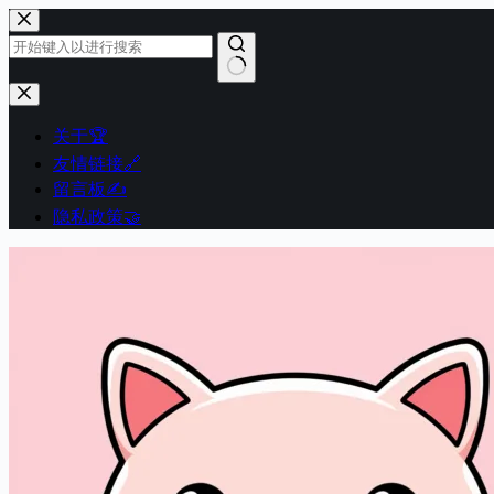
跳
至
内
容
无
结
关于🏆
果
友情链接🔗
留言板✍️
隐私政策🤝